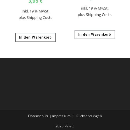
3,95
€
inkl. 19 % MwSt.
inkl. 19 % MwSt.
plus
Shipping Costs
plus
Shipping Costs
In den Warenkorb
In den Warenkorb
Datenschutz | Impressum
Rücksendungen
2025 Paletti