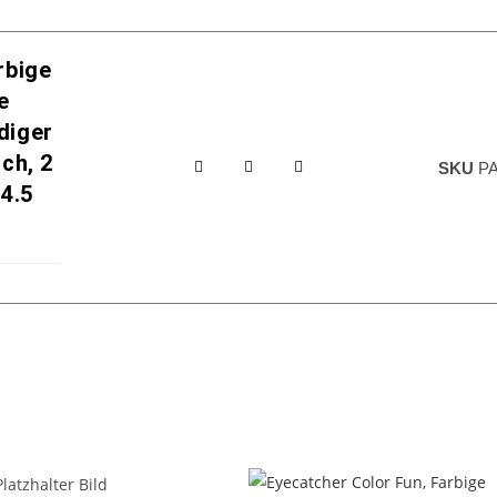
rbige
e
diger
ch, 2
SKU
PA
14.5