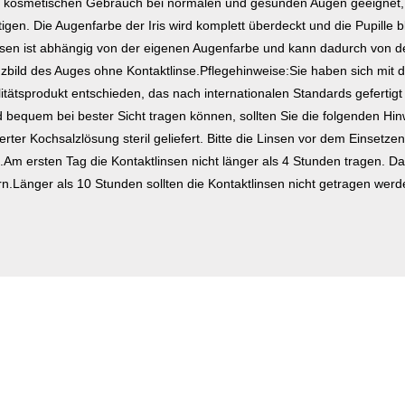
n kosmetischen Gebrauch bei normalen und gesunden Augen geeignet, d
en. Die Augenfarbe der Iris wird komplett überdeckt und die Pupille ble
nsen ist abhängig von der eigenen Augenfarbe und kann dadurch von de
nzbild des Auges ohne Kontaktlinse.Pflegehinweise:Sie haben sich mit
alitätsprodukt entschieden, das nach internationalen Standards gefertig
d bequem bei bester Sicht tragen können, sollten Sie die folgenden Hi
erter Kochsalzlösung steril geliefert. Bitte die Linsen vor dem Einsetz
Am ersten Tag die Kontaktlinsen nicht länger als 4 Stunden tragen. D
n.Länger als 10 Stunden sollten die Kontaktlinsen nicht getragen werd