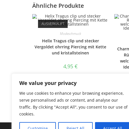
Ähnliche Produkte
AUSVERKAUFT
Modeschmuck
Helix Tragus clip und stecker
Vergoldet ohrring Piercing mit Kette
Charm
und kristallsteinen
Rü
welc
4,95
€
Id
inkl. 19 % MwSt.
We value your privacy
plus
Shipping Costs
We use cookies to enhance your browsing experience,
Weiterlesen
serve personalised ads or content, and analyse our
traffic. By clicking "Accept All", you consent to our use of
cookies.
Customise
Reject All
Accept All