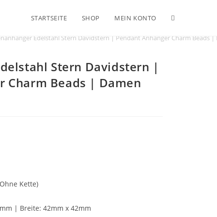
STARTSEITE
SHOP
MEIN KONTO
enanhänger Edelstahl Stern Davidstern | Pendant Anhänger Charm Beads 
delstahl Stern Davidstern |
r Charm Beads | Damen
(Ohne K
ette)
5 mm | Breite: 42mm x 42mm