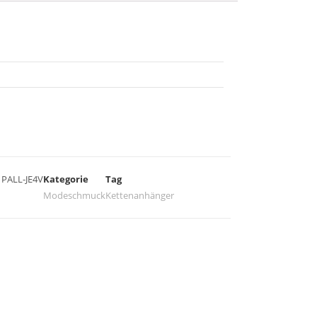
U
PALL-JE4V
Kategorie
Tag
Modeschmuck
Kettenanhänger