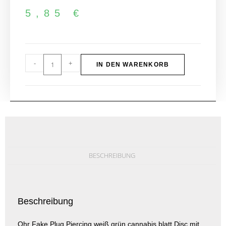
5,85
€
-
+
IN DEN WARENKORB
BESCHREIBUNG
Beschreibung
Ohr Fake Plug Piercing weiß grün cannabis blatt Disc mit