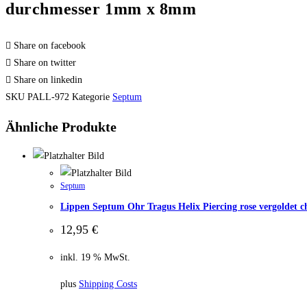
Lippe
durchmesser 1mm x 8mm
Brust
Intim
Share on facebook
usw
Share on twitter
aus
Share on linkedin
Titan
SKU
PALL-972
Kategorie
Septum
Vergoldet
innen
Ähnliche Produkte
durchmesser
1mm
x
Septum
8mm
Lippen Septum Ohr Tragus Helix Piercing rose vergoldet 
Menge
12,95
€
inkl. 19 % MwSt.
plus
Shipping Costs