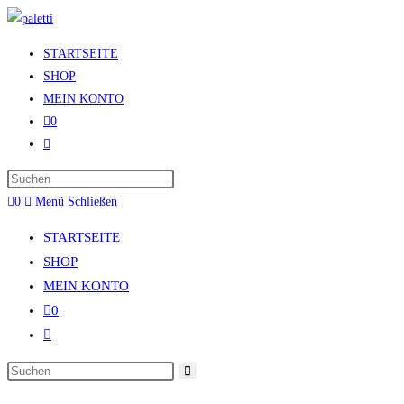
Zum
Inhalt
STARTSEITE
springen
SHOP
MEIN KONTO
0
Website-
Suche
umschalten
0
Menü
Schließen
STARTSEITE
SHOP
MEIN KONTO
0
Website-
Suche
umschalten