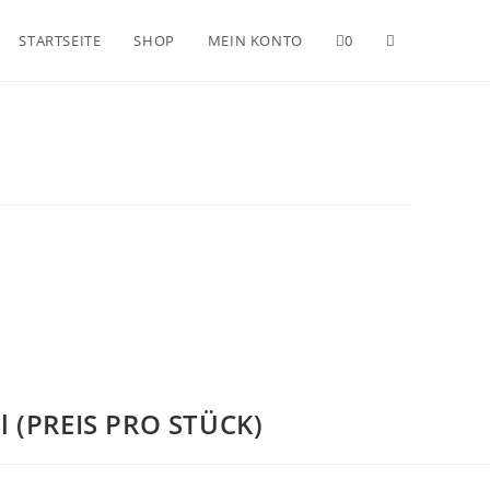
Website-
STARTSEITE
SHOP
MEIN KONTO
0
Suche
umschalten
l (PREIS PRO STÜCK)