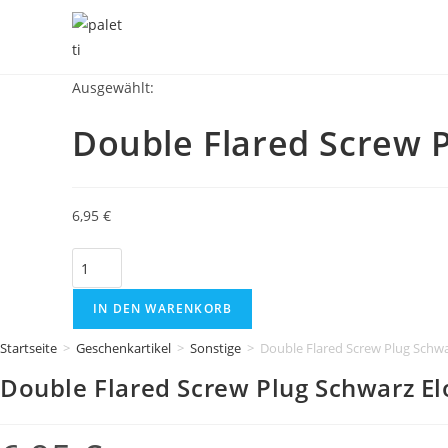
Zum
Inhalt
springen
Ausgewählt:
Double Flared Screw 
6,95
€
Double
Flared
Screw
IN DEN WARENKORB
Plug
Startseite
>
Geschenkartikel
>
Sonstige
>
Double Flared Screw Plug Schwa
Schwarz
Double Flared Screw Plug Schwarz El
Eloxiert
Tunnel
6mm