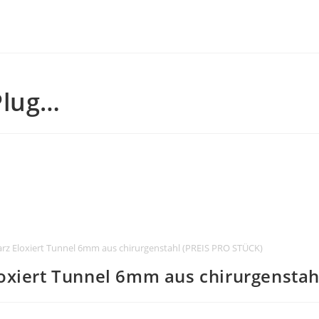
Plug…
rz Eloxiert Tunnel 6mm aus chirurgenstahl (PREIS PRO STÜCK)
oxiert Tunnel 6mm aus chirurgenstah