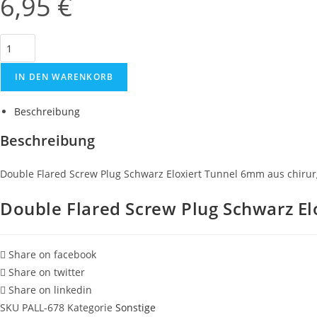
6,95
€
aus
chirurgenstahl
Double
(PREIS
Flared
PRO
Screw
IN DEN WARENKORB
STÜCK)
Plug
Menge
Beschreibung
Schwarz
Eloxiert
Beschreibung
Tunnel
6mm
Double Flared Screw Plug Schwarz Eloxiert Tunnel 6mm aus chiru
aus
chirurgenstahl
Double Flared Screw Plug Schwarz El
(PREIS
PRO
STÜCK)
Share on facebook
Menge
Share on twitter
Share on linkedin
SKU
PALL-678
Kategorie
Sonstige