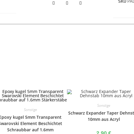
SKU
PAL
Sonstige
Sonstige
Schwarz Expander Taper Dehns
Epoxy kugel 5mm Transparent
10mm aus Acryl
Swarovski Element Beschichtet
Schraubbar auf 1.6mm
2,90
€