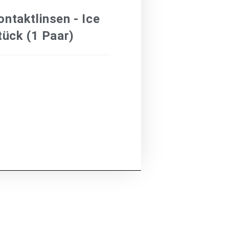
ontaktlinsen - Ice
tück (1 Paar)
€