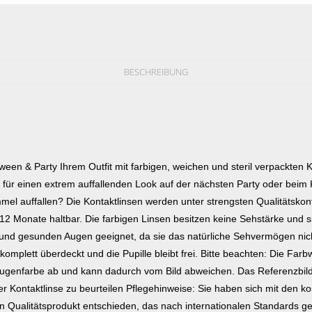
BESCHREIBUNG
een & Party Ihrem Outfit mit farbigen, weichen und steril verpackten 
t für einen extrem auffallenden Look auf der nächsten Party oder beim
l auffallen? Die Kontaktlinsen werden unter strengsten Qualitätskontr
12 Monate haltbar. Die farbigen Linsen besitzen keine Sehstärke und s
nd gesunden Augen geeignet, da sie das natürliche Sehvermögen nich
komplett überdeckt und die Pupille bleibt frei. Bitte beachten: Die Far
ugenfarbe ab und kann dadurch vom Bild abweichen. Das Referenzbild
der Kontaktlinse zu beurteilen Pflegehinweise: Sie haben sich mit den 
ein Qualitätsprodukt entschieden, das nach internationalen Standards g